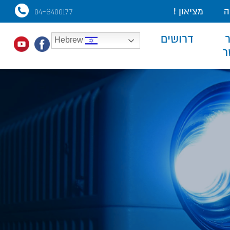
ה
מציאון !
04-8400177
דרושים
Hebrew
ר