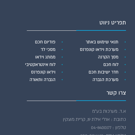
תפריט ניווט
תנאי שימוש באתר
פודיום חכם
מערכת וידאו קונפרנס
מסכי לד
מסך הקרנה
ממתג וידאו
לוח חכם
לוח אינטראקטיבי
חדר ישיבות חכם
וידאו קונפרנס
מערכת הגברה
הגברה ותאורה
צרו קשר
א.ד. מערכות בע”מ
כתובת : אח"י אילת 19, קריית מוצקין
טלפון : 04-8400177