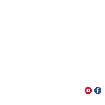
צרו קשר
א.ד. מערכות בע”מ
כתובת : אח"י אילת 19, קריית מוצקין
טלפון : 04-8400177
טלפון נוסף: 050-5746410
מייל לפניות: info@adsltd.co.il
שעות פתיחה :
א’-ה’ 09:00-18:00
נשמח לעמוד לרשותכם בכל עת