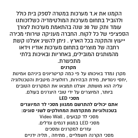
הקמנו את א.ד מערכות במטרה לספק בית כולל
ולהוביל בתחום מערכות המולטימדיה כשלזכותנו
עומד ותק של 30 שנה בהתאמת מערכות לצורך
הספציפי של כל לקוח. החברה מעניקה שירותי מכירה
ייעוץ והתקנה בכל הארץ . ניתן להשיג אצלנו קשת
רחבה של מוצרים בתחום מערכות אודיו וידאו
מהמותגים המובילים, באחריות ובאיכות בלתי
מתפשרת.
מקרנים
מקרן נמדד באיכותו על פי כמה קריטריונים ביניהם אמינות
,יחסי ניגודיות, מידת הבהירות, רזולוציה מיטבית והטכנולוגיה
עליה הוא מושתת. אצלנו תמצאו את המקרנים הטובים
ביותר, המיוצרים על ידי טובי היצרנים בעולם.
מסכי LED
אתם יכולים להתרשם ממגוון מסכי לד המיוצרים
בטכנולוגיות מתקדמות המחולקים לשני סוגים:
מסכי לד קבועים , Video Wall
מסכי LED במגוון דגמים וגדלים.
עזרים למקרנים ומסכים
מסכי הקרנה חשמליים , מתיחה , תליה ידניים