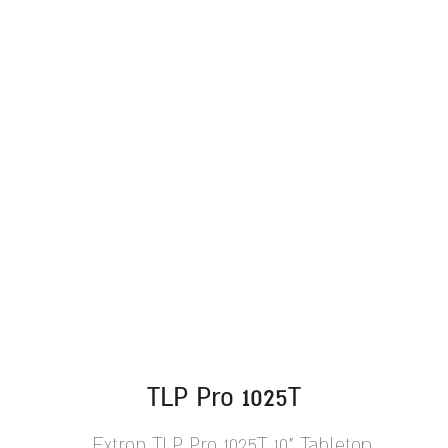
TLP Pro 1025T
Extron TLP Pro 1025T 10" Tabletop...