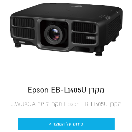
מקרן Epson EB-L1405U‎
מקרן Epson EB-L1405U‎ מקרן לייזר WUXGA...
פירוט על המוצר >