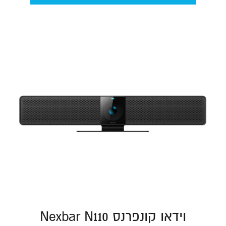
וידאו קונפרנס Nexbar N110