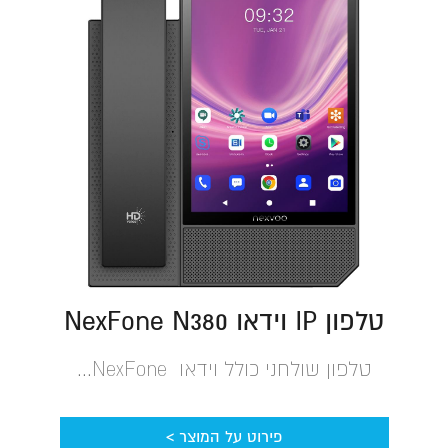
טלפון IP וידאו NexFone N380
טלפון שולחני כולל וידאו NexFone...
פירוט על המוצר >