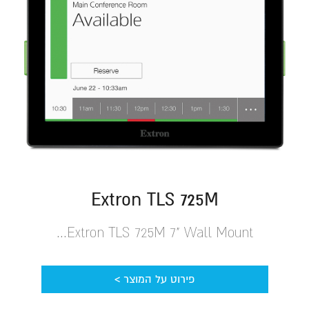
Extron TLS 725M
Extron TLS 725M 7" Wall Mount...
פירוט על המוצר >